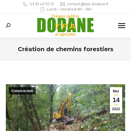
03 81 43 55 13
contact@tpa-dodane.fr
Lundi – Vendredi 8h – 18H
Recherche
:
Création de chemins forestiers
Vous êtes ici :
Construction
Mar
14
2022