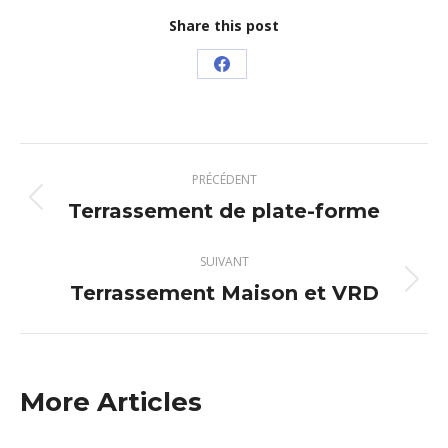
Share this post
Partager
sur
Facebook
Navigation
PRÉCÉDENT
article
Terrassement de plate-forme
Article
précédent
:
SUIVANT
Terrassement Maison et VRD
Article
suivant
:
More Articles